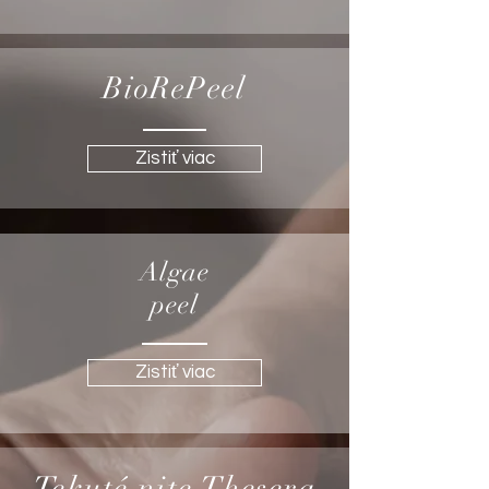
BioRePeel
Zistiť viac
Algae
peel
Zistiť viac
Tekuté nite Thesera