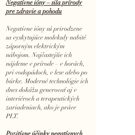
Negatívne ióny – sila prírody
pre zdravie a pohodu
Negatívne ióny sú prirodzene
sa vyskytujúce molekuly nabité
záporným elektrickým
nábojom. Najčastejšie ich
nájdeme v prírode – v horách,
pri vodopádoch, v lese alebo po
búrke. Moderné technológie ich
dnes dokážu generovať aj v
interiéroch a terapeutických
zariadeniach, ako je práve
PLT.
Pozitívne účinky negatívnych