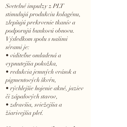
Svetelné impulzy z PLT
stimulujú produkciu kolagénu,
zlepšujú prekrvenie tkanív a
podporujú bunkovú obnovu.
Výsledkom spolu s našimi
sérami je:
• viditeľne omladená a
vypnutejšia pokožka,
• redukcia jemných vrások a
pigmentových škvŕn,
• rýchlejšie hojenie akné, jaziev
či zápalových stavov,
• zdravšia, sviežejšia a
žiarivejšia pleť.