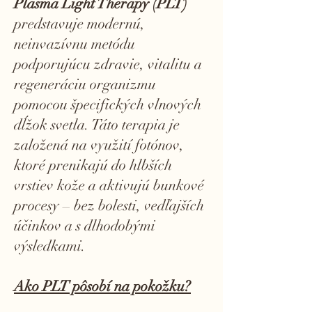
Plasma Light Therapy (PLT)
predstavuje modernú,
neinvazívnu metódu
podporujúcu zdravie, vitalitu a
regeneráciu organizmu
pomocou špecifických vlnových
dĺžok svetla. Táto terapia je
založená na využití fotónov,
ktoré prenikajú do hlbších
vrstiev kože a aktivujú bunkové
procesy – bez bolesti, vedľajších
účinkov a s dlhodobými
výsledkami.
Ako PLT pôsobí na pokožku?